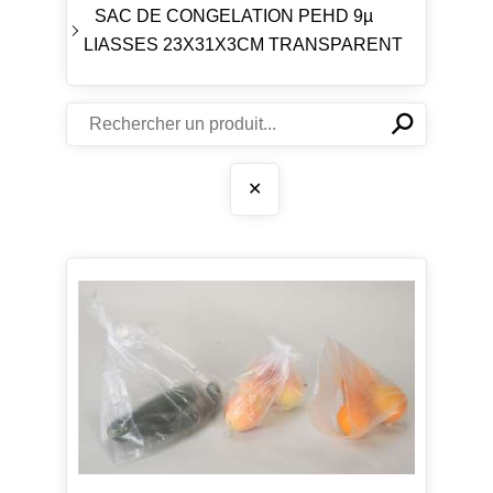
SAC DE CONGELATION PEHD 9µ
LIASSES 23X31X3CM TRANSPARENT
⚲
✕
✕