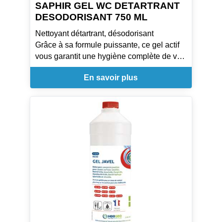
SAPHIR GEL WC DETARTRANT
DESODORISANT 750 ML
Nettoyant détartrant, désodorisant
Grâce à sa formule puissante, ce gel actif
vous garantit une hygiène complète de vos
toilettes. Détartre et assainit les cuvettes de
En savoir plus
WC, urinoirs, pourtours de robinetteries.
Laisse une odeur de fraîcheur et ravive la
brillance.
Sans danger pour les fosses septiques
dans les conditions normales d'utilisation