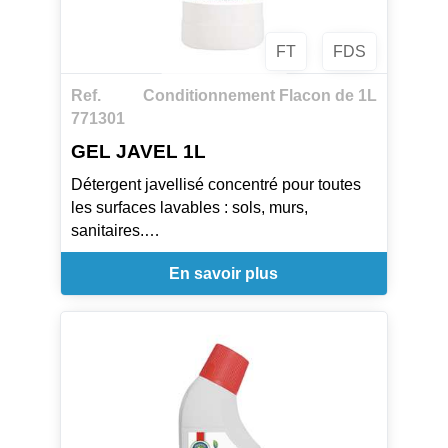
FT
FDS
Ref.
Conditionnement Flacon de 1L
771301
GEL JAVEL 1L
Détergent javellisé concentré pour toutes
les surfaces lavables : sols, murs,
sanitaires.
Nettoie, désinfecte, blanchit et laisse un
En savoir plus
agréable parfum d'eucalyptus.
Sa formule gélifi ée permet un temps de
contact plus long sur les surfaces pour plus
d'effi cacité. Très effi cace sur les joints de
carrelage et pour l'élimination des taches
de moisissures
MODE D'EMPLOI