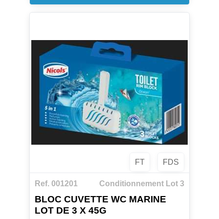
puisse provoquer un bouchon dans les
canalisations.
Laisse une odeur agréable après
utilisation.
Produit réalisé à partir de matières
premières d'origine végétale et/ou
minérale.
FT
FDS
Ref. 001201
Conditionnement Lot 3
BLOC CUVETTE WC MARINE
LOT DE 3 X 45G