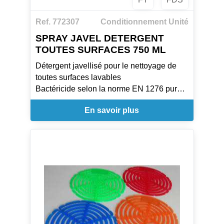
Ref. 772307
Conditionnement Unité
SPRAY JAVEL DETERGENT
TOUTES SURFACES 750 ML
Détergent javellisé pour le nettoyage de
toutes surfaces lavables
Bactéricide selon la norme EN 1276 pur
(en 5 mn à 20°C, en conditions de saleté)
En savoir plus
Grâce à sa forte teneur en chlore actif, il
assure le nettoyage des salissures grasses
et élimine efficacement les taches de
moisissures sur les joints de carrelage
MODE D'EMPLOI
S'utilise pur.
Pulvériser sur la surface, laisser agir 5 mn,
nettoyer avec une éponge humide puis
rincer à l'eau claire.