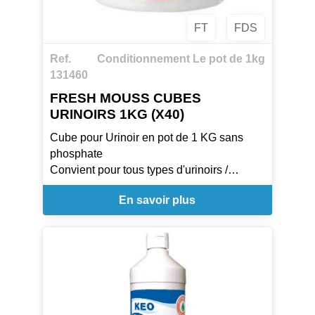
FT
FDS
Ref.
Conditionnement Le pot de 1kg
131460
FRESH MOUSS CUBES
URINOIRS 1KG (X40)
Cube pour Urinoir en pot de 1 KG sans
phosphate
Convient pour tous types d'urinoirs /
Adapté aux fausses septiques
En savoir plus
Parfume/ désodorise / Rafraichit / Nettoie /
Anti tartre
1 cube = 250 chasses +/- 10%
Placer 1 à 3 blocs dans le fond de l'urinoir,
renouveler dès que les blocs sont dissouts