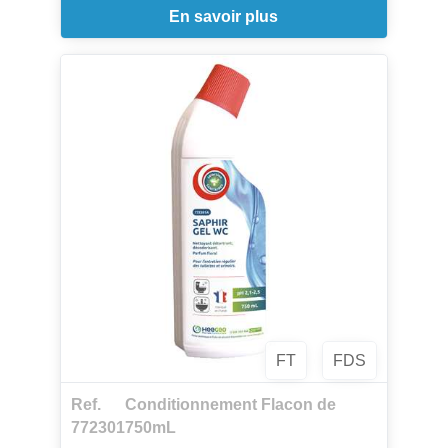
En savoir plus
Par sa viscosité contrôlée, il adhère aux
parois verticales et agit plus longtemps. Il
redonne aux surfaces leur éclat naturel. Il
laisse une agréable odeur de frais.Sans
danger pour les fosses septiques.
Produit possédant le label écologique de
l'Union Européenne accordé aux produits
qui satisfont aux exigences
environnementales.
FT
FDS
Ref.
Conditionnement Flacon de
772301
750mL