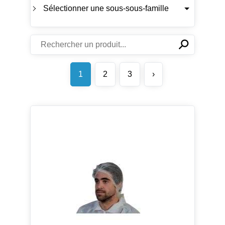
Sélectionner une sous-sous-famille
⚲
✕
1
2
3
›