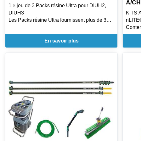
A/CH
1 × jeu de 3 Packs résine Ultra pour DIUH2,
DIUH3
KITS 
Les Packs résine Ultra fournissent plus de 30%
nLITE
d'eau pure en plus par remplissage de résine
Conten
- La technologie FloWater 2.0 de chaque Pack
DIUH2*
En savoir plus
résine Ultra assure un écoulement efficace de
DIUH3*
l'eau dans tout le réservoir, optimisant
CF86G
l'utilisation de la résine
NGS30 
- La Résine Premium Ultra est une nouvelle
NFK28
résine échangeuse d'ions spécialement mise
fleuré
au point pour le nettoyage du verre
DLS25