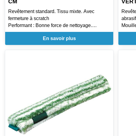
CM
VER
Revêtement standard. Tissu mixte. Avec
Revête
fermeture à scratch
abrasif
Performant : Bonne force de nettoyage.
Mouil
Pratique : Facile à laver.
En mic
En savoir plus
velcro
Effica
absorb
Pratiq
résist