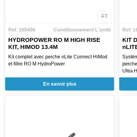
FT
Ref. 169408
Conditionnement L'unité
Ref. 1
HYDROPOWER RO M HIGH RISE
KIT 
KIT, HIMOD 13.4M
nLIT
Kit complet avec perche nLite Connect HiMod
Systèm
et filtre RO M HydroPower
perche
Ultra 
En savoir plus