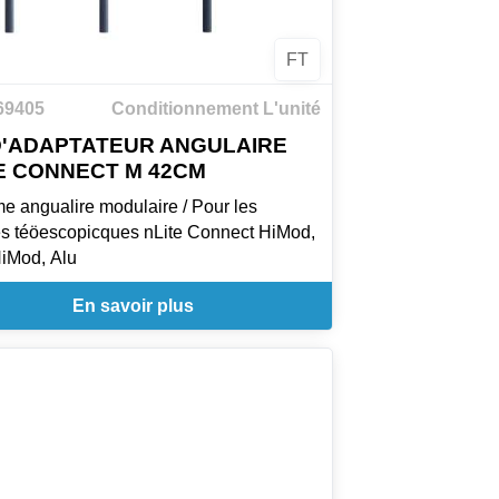
FT
69405
Conditionnement L'unité
D'ADAPTATEUR ANGULAIRE
E CONNECT M 42CM
e angualire modulaire / Pour les
s téöescopicques nLite Connect HiMod,
HiMod, Alu
En savoir plus