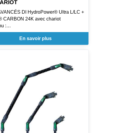
ARIOT
AVANCÉS DI HydroPower® Ultra L/LC +
® CARBON 24K avec chariot
u :
 HydroPower® Ultra Filter L
En savoir plus
* HydroPower® Ultra Filter LC
 nLITE® Carbon 24K 8,60 m
Kit d'adaptateurs angulaires M, 42 cm
 Brosse haute performance nLITE®,
e, 28 cm
 Tuyau DuroFlex, 25 m