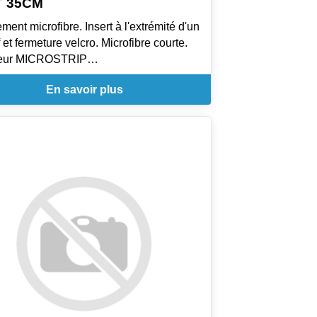
T 35CM
ment microfibre. Insert à l'extrémité d'un
 et fermeture velcro. Microfibre courte.
leur MICROSTRIP
rofibre, avec pad abrasif et fermeture
En savoir plus
ce : Excellente capacité de nettoyage,
e jusqu'à 6 fois son poids
ue : Se lave facilement en machine et
e au sèche linge