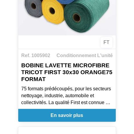
FT
Ref. 1005902
Conditionnement L'unité
BOBINE LAVETTE MICROFIBRE
TRICOT FIRST 30x30 ORANGE75
FORMAT
75 formats prédécoupés, pour les secteurs
nettoyage, industrie, automobile et
collectivités. La qualité First est connue et
appréciée avec ses 300 lavages en
En savoir plus
machine et son absorption excellente qui
offrent une alternative parfaite aux bobines
de papier.