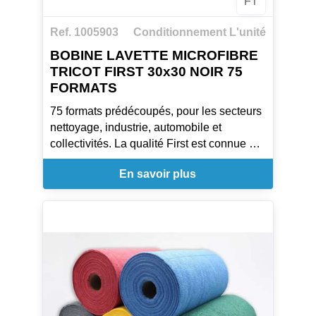
FT
Ref. 1005903
Conditionnement L'unité
BOBINE LAVETTE MICROFIBRE
TRICOT FIRST 30x30 NOIR 75
FORMATS
75 formats prédécoupés, pour les secteurs
nettoyage, industrie, automobile et
collectivités. La qualité First est connue et
appréciée avec ses 300 lavages en
En savoir plus
machine et son absorption excellente qui
offrent une alternative parfaite aux bobines
de papier.