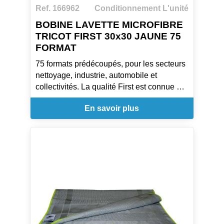
Ref. 166962
Conditionnement L'unité
BOBINE LAVETTE MICROFIBRE
TRICOT FIRST 30x30 JAUNE 75
FORMAT
75 formats prédécoupés, pour les secteurs
nettoyage, industrie, automobile et
collectivités. La qualité First est connue et
appréciée avec ses 300 lavages en
En savoir plus
machine et son absorption excellente qui
offrent une alternative parfaite aux bobines
de papier.