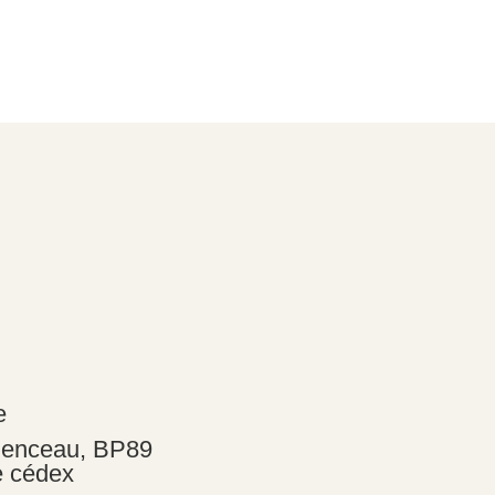
e
menceau, BP89
e cédex