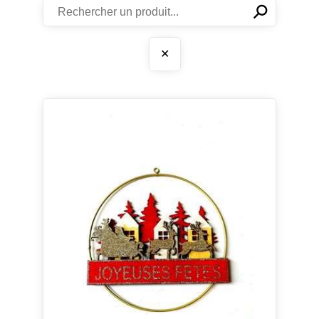
⚲
✕
✕