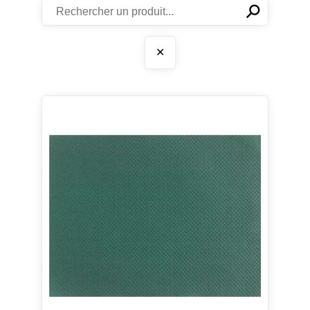
⚲
✕
✕