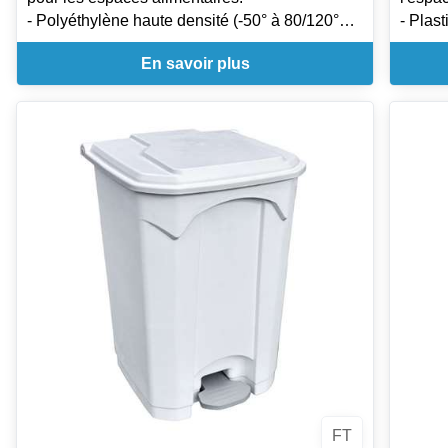
- Polyéthylène haute densité (-50° à 80/120°C)
- Plas
- Matières premières vierges et pigments
- Frein
En savoir plus
adaptés à l'usage alimentaire (Respecte les
- 5 ro
réglementations européennes pour les
- Acce
matériaux et les objets destinés à entrer en
PRATI
contact avec les aliments )
- Stabi
- Méthode HACCP
- Idéal pour le stockage et le tri sélectif dans les
espaces industriels et de restauration.
FT