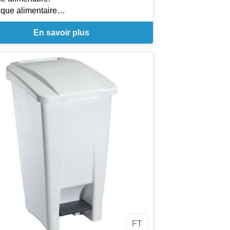
tique alimentaire
 intégré
En savoir plus
ulettes pivotantes - Déplacement aisé
ssoire pour les collecteurs alimentaires
K 100L
lité et maintien du produit
FT