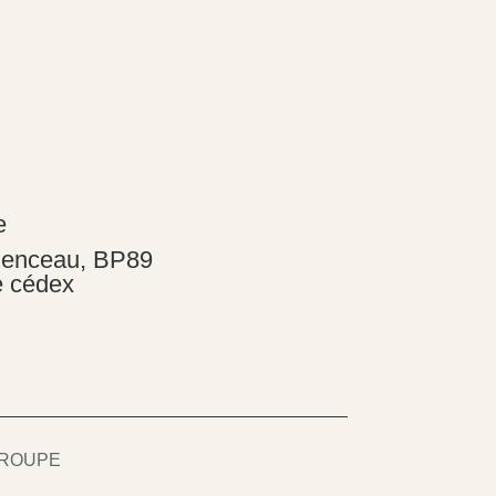
e
menceau, BP89
e cédex
 GROUPE