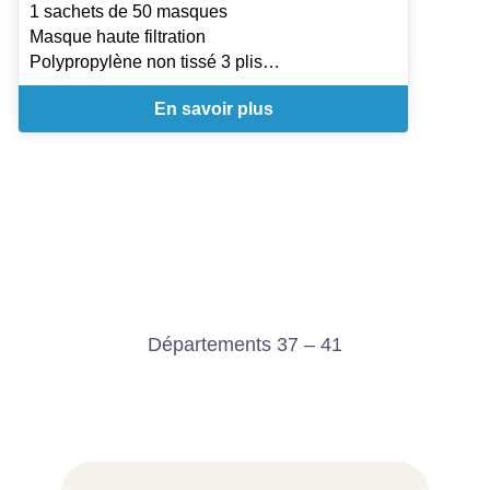
1 sachets de 50 masques
Masque haute filtration
Polypropylène non tissé 3 plis
Elastiques en spandex, sans latex
En savoir plus
Barrette nasale en aluminium gainé
EN 14683 : Masques à usage médical
Départements 37 – 41