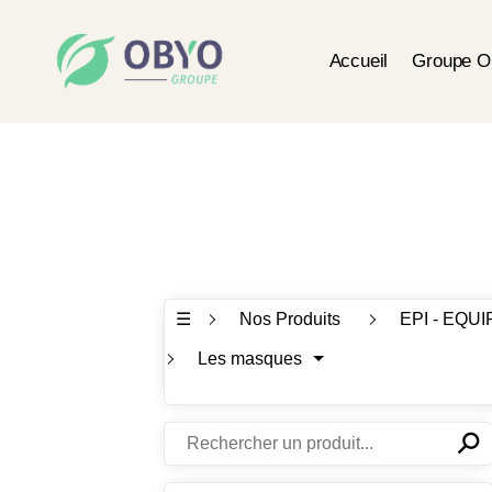
Accueil
Groupe 
☰
Nos Produits
EPI - EQ
Les masques
⚲
✕