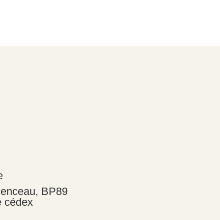
e
menceau, BP89
e cédex