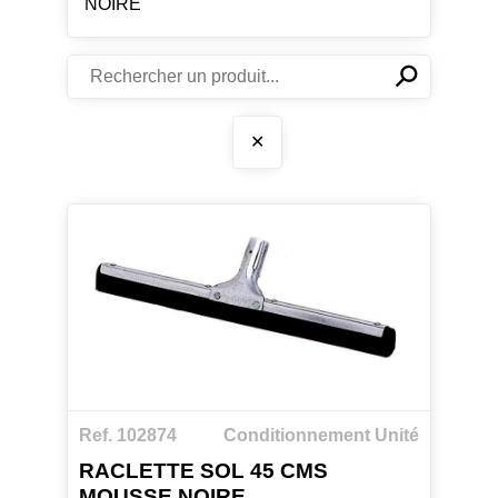
NOIRE
⚲
✕
✕
Ref. 102874
Conditionnement Unité
RACLETTE SOL 45 CMS
MOUSSE NOIRE