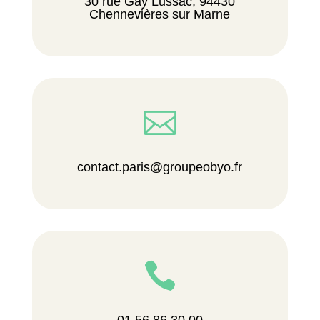
30 rue Gay Lussac, 94430
Chennevières sur Marne

contact.paris@groupeobyo.fr

01.56.86.30.00